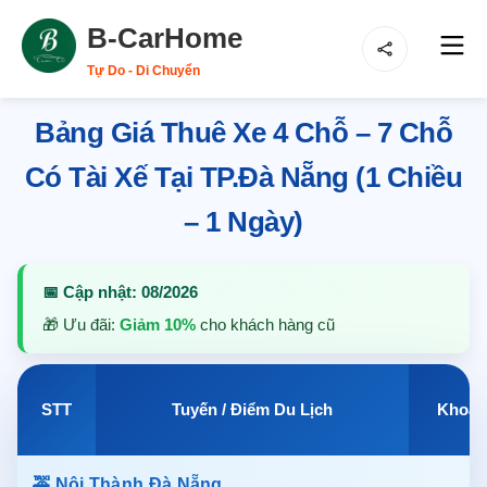
B-CarHome
Tự Do - Di Chuyển
Bảng Giá Thuê Xe 4 Chỗ – 7 Chỗ
Có Tài Xế Tại TP.Đà Nẵng (1 Chiều
– 1 Ngày)
📅 Cập nhật: 08/2026
🎁 Ưu đãi:
Giảm 10%
cho khách hàng cũ
STT
Tuyến / Điểm Du Lịch
Khoản
🚕 Nội Thành Đà Nẵng