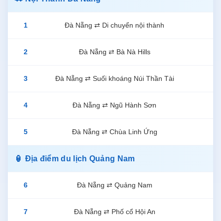
1
Đà Nẵng ⇄ Di chuyển nội thành
2
Đà Nẵng ⇄ Bà Nà Hills
3
Đà Nẵng ⇄ Suối khoáng Núi Thần Tài
4
Đà Nẵng ⇄ Ngũ Hành Sơn
5
Đà Nẵng ⇄ Chùa Linh Ứng
🏮 Địa điểm du lịch Quảng Nam
6
Đà Nẵng ⇄ Quảng Nam
7
Đà Nẵng ⇄ Phố cổ Hội An