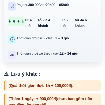
Phụ thu
300.000đ
từ
20h00 – 05h00
.
🌙
Xe 4
tối đa 4
| Xe 7
tối đa 6
.
👨‍👩‍👧‍👦
chỗ:
khách
chỗ:
khách
Thời gian đợi giữ 2 chiều:
2 – 3 giờ
.
⏱️
Thời gian thuê xe theo ngày:
12 – 14 giờ
.
🚗
Lưu ý khác :
(Quá thời gian đợi:
1h + 100,000đ
).
(Thêm 1 ngày:
+ 900,000đ(chưa bao gồm tiền
qua đêm, ăn cho tài)
.