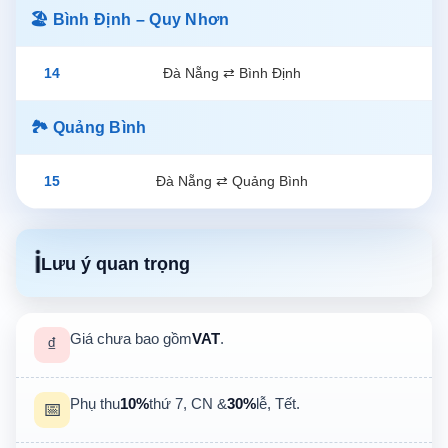
🏖️ Bình Định – Quy Nhơn
14
Đà Nẵng ⇄ Bình Định
🏞️ Quảng Bình
15
Đà Nẵng ⇄ Quảng Bình
ℹ️
Lưu ý quan trọng
Giá chưa bao gồm
VAT
.
₫
Phụ thu
10%
thứ 7, CN &
30%
lễ, Tết.
📅